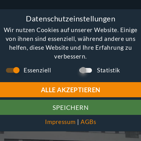
ns
Projekte
News
Stellenangebote
Datenschutzeinstellungen
Wir nutzen Cookies auf unserer Website. Einige
von ihnen sind essenziell, während andere uns
Stadtbahnbögen Wien
helfen, diese Website und Ihre Erfahrung zu
verbessern.
Essenziell
Statistik
Zaha Hadi
ALLE AKZEPTIEREN
SPEICHERN
Impressum
|
AGBs